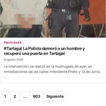
POLICIALES
#Tartagal La Policía demoró a un hombre y
recuperó una puerta en Tartagal
8 agosto, 2026
La intervención se realizó en la madrugada de ayer, en
inmediaciones de las calles Intendente Prieto y 13 de Junio.
…
Paginación
1
2
…
903
Siguiente
de
entradas