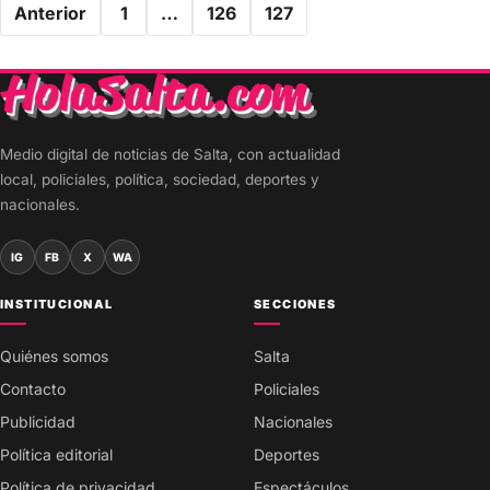
Anterior
1
…
126
127
de
entradas
Medio digital de noticias de Salta, con actualidad
local, policiales, política, sociedad, deportes y
nacionales.
IG
FB
X
WA
INSTITUCIONAL
SECCIONES
Quiénes somos
Salta
Contacto
Policiales
Publicidad
Nacionales
Política editorial
Deportes
Política de privacidad
Espectáculos