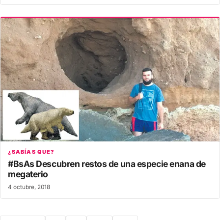
¿SABÍAS QUE?
#BsAs Descubren restos de una especie enana de
megaterio
4 octubre, 2018
Paginación