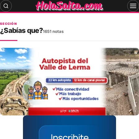
Skip
to
content
SECCIÓN
¿Sabías que?
1651 notas