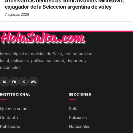
Archivan las denuncias contra Marcos Milinkovic,
exjugador de la Selección argentina de vóley
7 agosto, 2026
Medio digital de noticias de Salta, con actualidad
local, policiales, política, sociedad, deportes y
nacionales.
IG
FB
X
WA
INSTITUCIONAL
SECCIONES
Quiénes somos
Salta
Contacto
Policiales
Publicidad
Nacionales