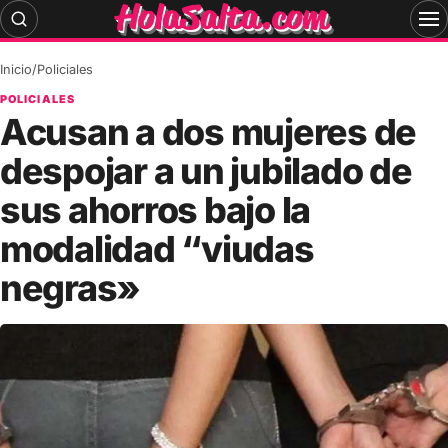
Skip
to
content
Inicio
/
Policiales
POLICIALES
Acusan a dos mujeres de
despojar a un jubilado de
sus ahorros bajo la
modalidad “viudas
negras»