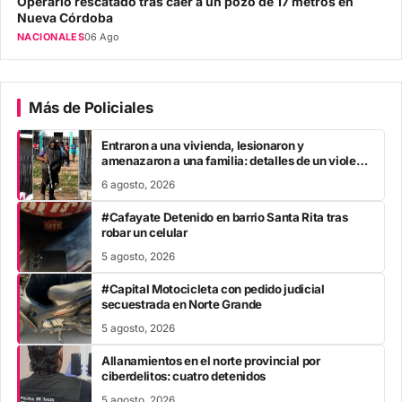
Operario rescatado tras caer a un pozo de 17 metros en
Nueva Córdoba
NACIONALES
06 Ago
Más de Policiales
Entraron a una vivienda, lesionaron y
amenazaron a una familia: detalles de un violento
ataque y cómo avanza el caso
6 agosto, 2026
#Cafayate Detenido en barrio Santa Rita tras
robar un celular
5 agosto, 2026
#Capital Motocicleta con pedido judicial
secuestrada en Norte Grande
5 agosto, 2026
Allanamientos en el norte provincial por
ciberdelitos: cuatro detenidos
5 agosto, 2026