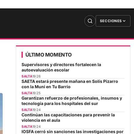
SECCIONES
ÚLTIMO MOMENTO
Supervisores y directores fortalecen la
autoevaluación escolar
SALTA
19:26
SAETA estará presente mañana en Solís Pizarro
con la Muni en Tu Barrio
SALTA
19:25
Garantizan refuerzo de profesionales, insumos y
tecnología para los hospitales del sur
SALTA
19:24
Continúan las capacitaciones para prevenir la
violencia en el aula
SALTA
19:24
IOSFA cerró sin sanciones las investigaciones por
la deuda millonaria y la compra de vacunas