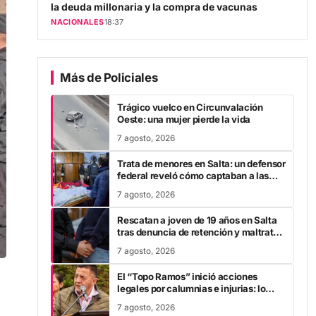
NACIONALES
18:37
Más de Policiales
Trágico vuelco en Circunvalación
Oeste: una mujer pierde la vida
7 agosto, 2026
Trata de menores en Salta: un defensor
federal reveló cómo captaban a las
víctimas
7 agosto, 2026
Rescatan a joven de 19 años en Salta
tras denuncia de retención y maltrato
por parte de su pareja
7 agosto, 2026
El “Topo Ramos” inició acciones
legales por calumnias e injurias: lo
acusan de acoso sexual a una
7 agosto, 2026
empleada