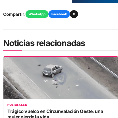
Compartir:
WhatsApp
Facebook
X
Noticias relacionadas
POLICIALES
Trágico vuelco en Circunvalación Oeste: una
mujer pierde la vida