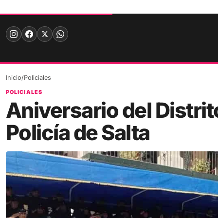
Skip
to
content
Inicio
/
Policiales
POLICIALES
Aniversario del Distrit
Policía de Salta