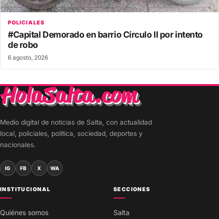
POLICIALES
#Capital Demorado en barrio Círculo II por intento
de robo
6 agosto, 2026
Medio digital de noticias de Salta, con actualidad
local, policiales, política, sociedad, deportes y
nacionales.
IG
FB
X
WA
INSTITUCIONAL
SECCIONES
Quiénes somos
Salta