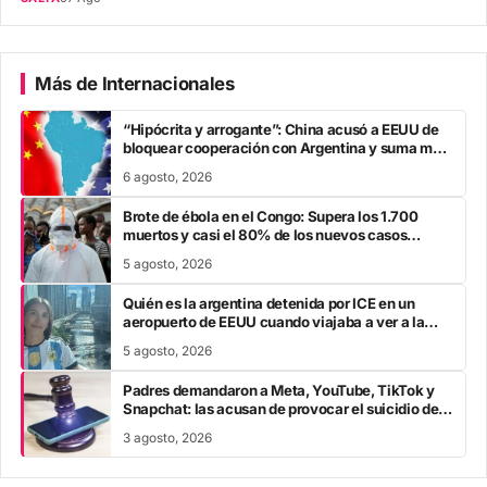
Más de Internacionales
“Hipócrita y arrogante”: China acusó a EEUU de
bloquear cooperación con Argentina y suma mas
tensión diplomática para Javier Milei
6 agosto, 2026
Brote de ébola en el Congo: Supera los 1.700
muertos y casi el 80% de los nuevos casos
escapa al rastreo de contactos
5 agosto, 2026
Quién es la argentina detenida por ICE en un
aeropuerto de EEUU cuando viajaba a ver a la
Selección en el Mundial
5 agosto, 2026
Padres demandaron a Meta, YouTube, TikTok y
Snapchat: las acusan de provocar el suicidio de
sus hijos
3 agosto, 2026