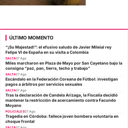
ÚLTIMO MOMENTO
“¡Su Majestad!”: el efusivo saludo de Javier Mileial rey
Felipe VI de España en su visita a Colombia
SALTA
07 Ago
Miles marcharon en Plaza de Mayo por San Cayetano bajo la
consigna “paz, pan, tierra, techo y trabajo”
SALTA
07 Ago
Escándalo en la Federación Coreana de Fútbol: investigan
pagos a árbitros por servicios sexuales
SALTA
07 Ago
Tras la declaración de Candela Arizaga, la Fiscalía decidió
mantener la restricción de acercamiento contra Facundo
Moyano
POLICIALES
07 Ago
Tragedia en Córdoba: fallece joven bombera voluntaria en
choque frontal
SALTA
07 Ago