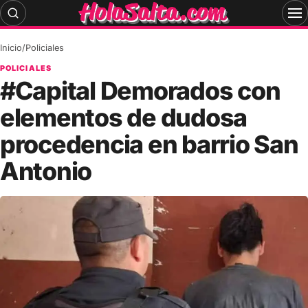
Skip
to
content
Inicio
/
Policiales
POLICIALES
#Capital Demorados con
elementos de dudosa
procedencia en barrio San
Antonio