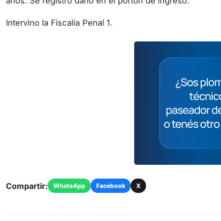
años. Se registró daño en el portón de ingreso.
Intervino la Fiscalía Penal 1.
Compartir:
WhatsApp
Facebook
X