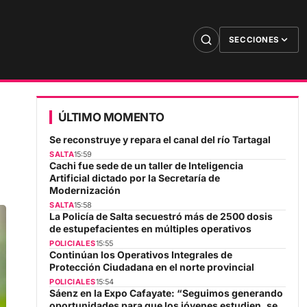
SECCIONES
ÚLTIMO MOMENTO
Se reconstruye y repara el canal del río Tartagal
SALTA
15:59
Cachi fue sede de un taller de Inteligencia
Artificial dictado por la Secretaría de
Modernización
SALTA
15:58
La Policía de Salta secuestró más de 2500 dosis
de estupefacientes en múltiples operativos
POLICIALES
15:55
Continúan los Operativos Integrales de
Protección Ciudadana en el norte provincial
POLICIALES
15:54
Sáenz en la Expo Cafayate: “Seguimos generando
oportunidades para que los jóvenes estudien, se