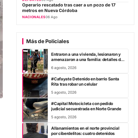
Operario rescatado tras caer a un pozo de 17
metros en Nueva Córdoba
NACIONALES
06 Ago
Más de Policiales
Entraron a una vivienda, lesionaron y
amenazaron a una familia: detalles de
un violento ataque y cómo avanza el
6 agosto, 2026
caso
#Cafayate Detenido en barrio Santa
Rita tras robar un celular
5 agosto, 2026
#Capital Motocicleta con pedido
judicial secuestrada en Norte Grande
5 agosto, 2026
Allanamientos en el norte provincial
por ciberdelitos: cuatro detenidos