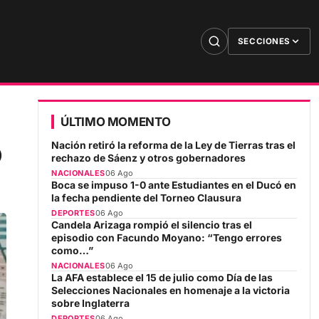
SECCIONES
ÚLTIMO MOMENTO
o
Nación retiró la reforma de la Ley de Tierras tras el
rechazo de Sáenz y otros gobernadores
NACIONALES
06 Ago
Boca se impuso 1-0 ante Estudiantes en el Ducó en
la fecha pendiente del Torneo Clausura
DEPORTES
06 Ago
Candela Arizaga rompió el silencio tras el
episodio con Facundo Moyano: “Tengo errores
como…”
NACIONALES
06 Ago
La AFA establece el 15 de julio como Día de las
Selecciones Nacionales en homenaje a la victoria
sobre Inglaterra
DEPORTES
06 Ago