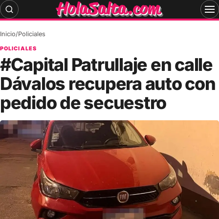
Skip
to
content
Inicio
/
Policiales
POLICIALES
#Capital Patrullaje en calle
Dávalos recupera auto con
pedido de secuestro