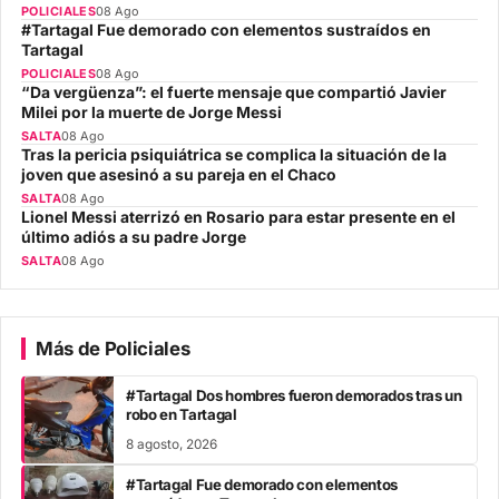
POLICIALES
08 Ago
#Tartagal Fue demorado con elementos sustraídos en
Tartagal
POLICIALES
08 Ago
“Da vergüenza”: el fuerte mensaje que compartió Javier
Milei por la muerte de Jorge Messi
SALTA
08 Ago
Tras la pericia psiquiátrica se complica la situación de la
joven que asesinó a su pareja en el Chaco
SALTA
08 Ago
Lionel Messi aterrizó en Rosario para estar presente en el
último adiós a su padre Jorge
SALTA
08 Ago
Más de Policiales
#Tartagal Dos hombres fueron demorados tras un
robo en Tartagal
8 agosto, 2026
#Tartagal Fue demorado con elementos