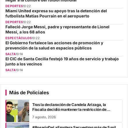
DEPORTES
10:22
Miami United expresa su apoyo tras la detención del
futbolista Matías Pourrain en el aeropuerto
DEPORTES
10:22
Falleció Jorge Messi, padre y representante de Lionel
Messi, a los 68 años
ESPECTÁCULOS
10:22
El Gobierno fortalece las acciones de promoción y
prevención de la salud en espacios públicos
SALTA
10:14
El CIC de Santa Cecilia festejó 19 años de servicio y trabajo
junto a los vecinos
SALTA
10:14
Más de Policiales
Tras la declaración de Candela Arizaga, la
Fiscalía decidió mantener la restricción de
acercamiento contra Facundo Moyano
7 agosto, 2026
#RosarioDeLaFrontera Secuestran más de 5 mil