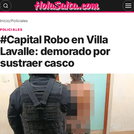
Skip
to
content
Inicio
/
Policiales
POLICIALES
#Capital Robo en Villa
Lavalle: demorado por
sustraer casco