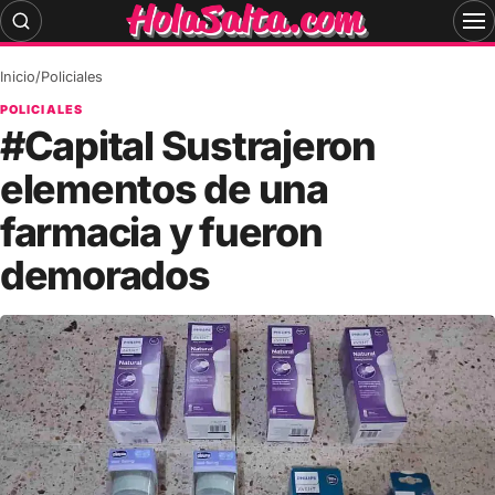
Skip
to
content
Inicio
/
Policiales
POLICIALES
#Capital Sustrajeron
elementos de una
farmacia y fueron
demorados