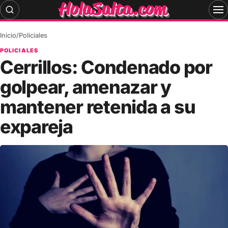
Skip
to
content
Inicio
/
Policiales
POLICIALES
Cerrillos: Condenado por
golpear, amenazar y
mantener retenida a su
expareja