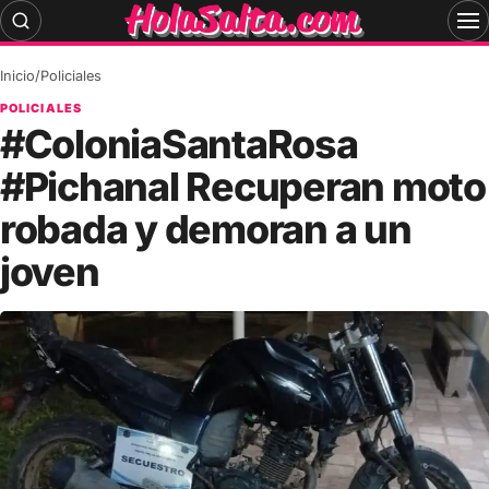
Skip
to
content
Inicio
/
Policiales
POLICIALES
#ColoniaSantaRosa
#Pichanal Recuperan moto
robada y demoran a un
joven