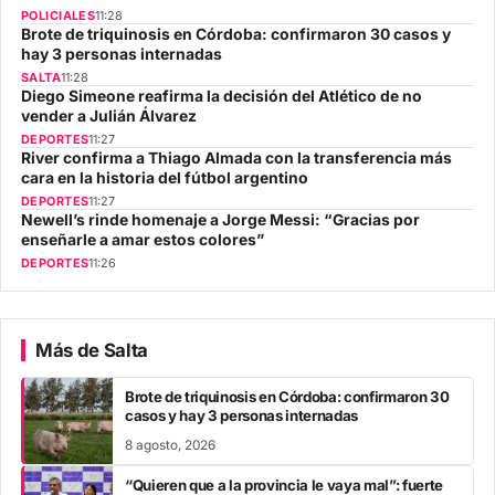
POLICIALES
11:28
Brote de triquinosis en Córdoba: confirmaron 30 casos y
hay 3 personas internadas
SALTA
11:28
Diego Simeone reafirma la decisión del Atlético de no
vender a Julián Álvarez
DEPORTES
11:27
River confirma a Thiago Almada con la transferencia más
cara en la historia del fútbol argentino
DEPORTES
11:27
Newell’s rinde homenaje a Jorge Messi: “Gracias por
enseñarle a amar estos colores”
DEPORTES
11:26
Más de Salta
Brote de triquinosis en Córdoba: confirmaron 30
casos y hay 3 personas internadas
8 agosto, 2026
“Quieren que a la provincia le vaya mal”: fuerte