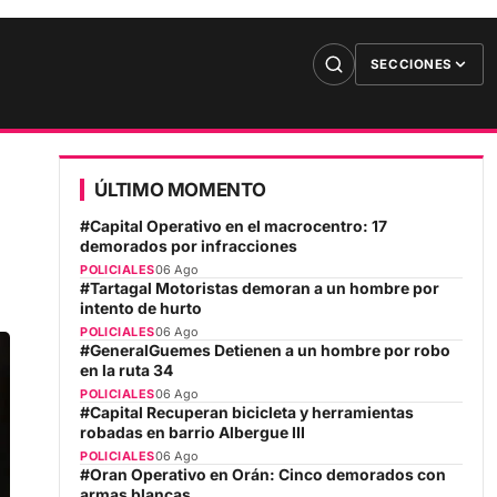
SECCIONES
ÚLTIMO MOMENTO
#Capital Operativo en el macrocentro: 17
demorados por infracciones
POLICIALES
06 Ago
#Tartagal Motoristas demoran a un hombre por
intento de hurto
POLICIALES
06 Ago
#GeneralGuemes Detienen a un hombre por robo
en la ruta 34
POLICIALES
06 Ago
#Capital Recuperan bicicleta y herramientas
robadas en barrio Albergue III
POLICIALES
06 Ago
#Oran Operativo en Orán: Cinco demorados con
armas blancas