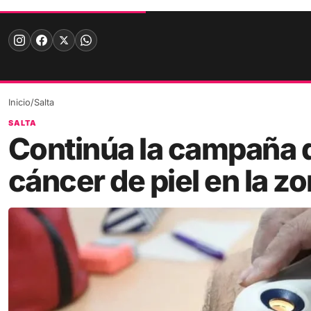
Skip
to
content
Inicio
/
Salta
SALTA
Continúa la campaña 
cáncer de piel en la z