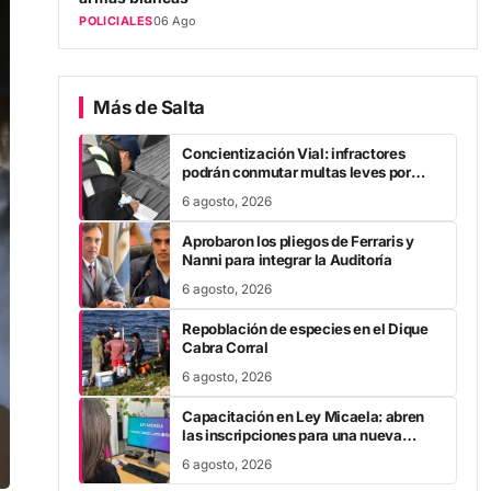
POLICIALES
06 Ago
Más de Salta
Concientización Vial: infractores
podrán conmutar multas leves por
trabajo comunitario
6 agosto, 2026
Aprobaron los pliegos de Ferraris y
Nanni para integrar la Auditoría
6 agosto, 2026
Repoblación de especies en el Dique
Cabra Corral
6 agosto, 2026
Capacitación en Ley Micaela: abren
las inscripciones para una nueva
formación virtual
6 agosto, 2026