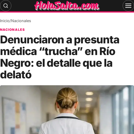
Skip
to
content
Inicio
/
Nacionales
NACIONALES
Denunciaron a presunta
médica “trucha” en Río
Negro: el detalle que la
delató