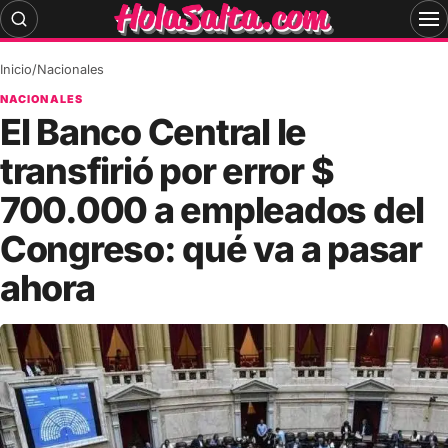
Skip
to
content
Inicio
/
Nacionales
NACIONALES
El Banco Central le
transfirió por error $
700.000 a empleados del
Congreso: qué va a pasar
ahora