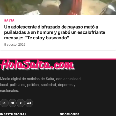
SALTA
Un adolescente disfrazado de payaso mató a
puñaladas a un hombre y grabó un escalofriante
mensaje: “Te estoy buscando”
8 agosto, 2026
Medio digital de noticias de Salta, con actualidad
local, policiales, política, sociedad, deportes y
nacionales.
IG
FB
X
WA
INSTITUCIONAL
SECCIONES