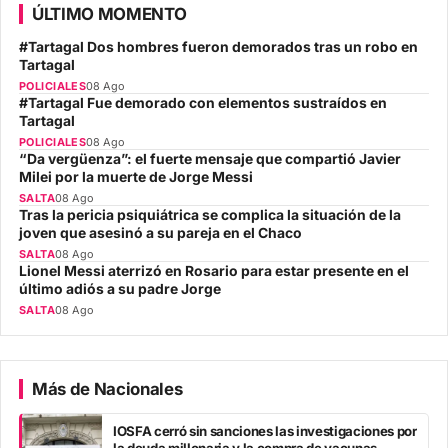
ÚLTIMO MOMENTO
#Tartagal Dos hombres fueron demorados tras un robo en
Tartagal
POLICIALES
08 Ago
#Tartagal Fue demorado con elementos sustraídos en
Tartagal
POLICIALES
08 Ago
“Da vergüenza”: el fuerte mensaje que compartió Javier
Milei por la muerte de Jorge Messi
SALTA
08 Ago
Tras la pericia psiquiátrica se complica la situación de la
joven que asesinó a su pareja en el Chaco
SALTA
08 Ago
Lionel Messi aterrizó en Rosario para estar presente en el
último adiós a su padre Jorge
SALTA
08 Ago
Más de Nacionales
IOSFA cerró sin sanciones las investigaciones por
la deuda millonaria y la compra de vacunas