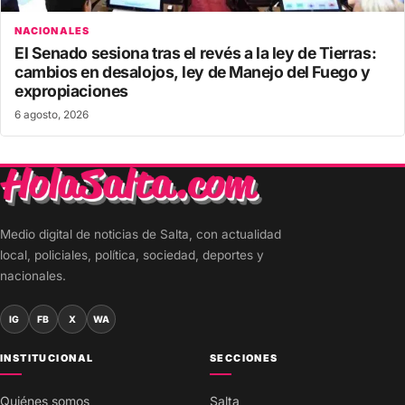
NACIONALES
El Senado sesiona tras el revés a la ley de Tierras:
cambios en desalojos, ley de Manejo del Fuego y
expropiaciones
6 agosto, 2026
Medio digital de noticias de Salta, con actualidad
local, policiales, política, sociedad, deportes y
nacionales.
IG
FB
X
WA
INSTITUCIONAL
SECCIONES
Quiénes somos
Salta