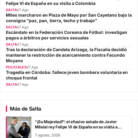
Felipe VI de España en su visita a Colombia
SALTA
07 Ago
Miles marcharon en Plaza de Mayo por San Cayetano bajo la
consigna “paz, pan, tierra, techo y trabajo”
SALTA
07 Ago
Escándalo en la Federación Coreana de Fútbol: investigan
pagos a árbitros por servicios sexuales
SALTA
07 Ago
Tras la declaración de Candela Arizaga, la Fiscalía decidió
mantener la restricción de acercamiento contra Facundo
Moyano
POLICIALES
07 Ago
Tragedia en Córdoba: fallece joven bombera voluntaria en
choque frontal
SALTA
07 Ago
Más de Salta
“¡Su Majestad!”: el efusivo saludo de Javier
Mileial rey Felipe VI de España en su visita a
Colombia
7 agosto, 2026