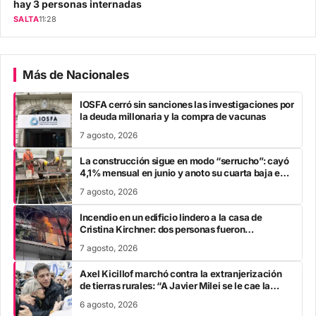
hay 3 personas internadas
SALTA
11:28
Más de Nacionales
IOSFA cerró sin sanciones las investigaciones por
la deuda millonaria y la compra de vacunas
7 agosto, 2026
La construcción sigue en modo “serrucho”: cayó
4,1% mensual en junio y anoto su cuarta baja en
el año
7 agosto, 2026
Incendio en un edificio lindero a la casa de
Cristina Kirchner: dos personas fueron
trasladadas por inhalación de humo
7 agosto, 2026
Axel Kicillof marchó contra la extranjerización
de tierras rurales: “A Javier Milei se le cae la
careta”
6 agosto, 2026