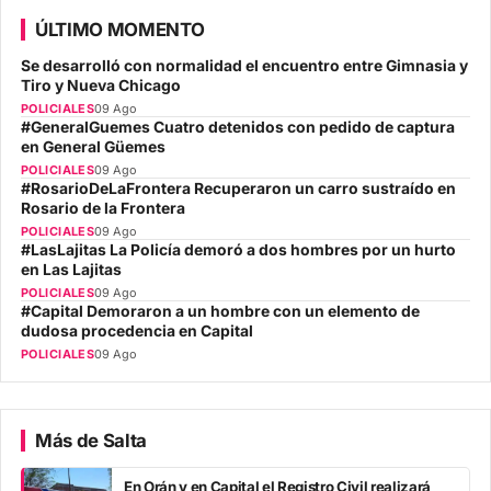
ÚLTIMO MOMENTO
Se desarrolló con normalidad el encuentro entre Gimnasia y
Tiro y Nueva Chicago
POLICIALES
09 Ago
#GeneralGuemes Cuatro detenidos con pedido de captura
en General Güemes
POLICIALES
09 Ago
#RosarioDeLaFrontera Recuperaron un carro sustraído en
Rosario de la Frontera
POLICIALES
09 Ago
#LasLajitas La Policía demoró a dos hombres por un hurto
en Las Lajitas
POLICIALES
09 Ago
#Capital Demoraron a un hombre con un elemento de
dudosa procedencia en Capital
POLICIALES
09 Ago
Más de Salta
En Orán y en Capital el Registro Civil realizará