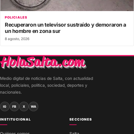
POLICIALES
Recuperaron un televisor sustraído y demoraron a
un hombre en zona sur
8 agosto, 2026
Medio digital de noticias de Salta, con actualidad
local, policiales, política, sociedad, deportes y
nacionales.
IG
FB
X
WA
INSTITUCIONAL
SECCIONES
Quiénes somos
Salta