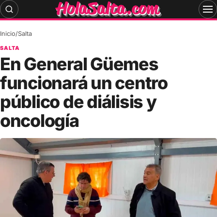
Skip
to
content
Inicio
/
Salta
SALTA
En General Güemes
funcionará un centro
público de diálisis y
oncología