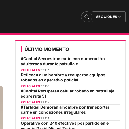
SECCIONES
ÚLTIMO MOMENTO
#Capital Secuestran moto con numeración
adulterada durante patrullaje
POLICIALES
22:07
Detienen a un hombre y recuperan equipos
robados en operativo policial
POLICIALES
22:06
#Capital Recuperan celular robado en patrullaje
sobre ruta 51
POLICIALES
22:05
#Tartagal Demoran a hombre por transportar
carne en condiciones irregulares
POLICIALES
22:04
Operativo con 240 efectivos por partido en el
estadio David Michel Torino