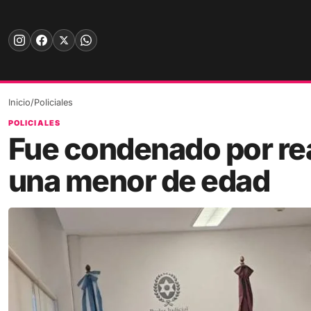
Skip
to
content
Inicio
/
Policiales
POLICIALES
Fue condenado por rea
una menor de edad