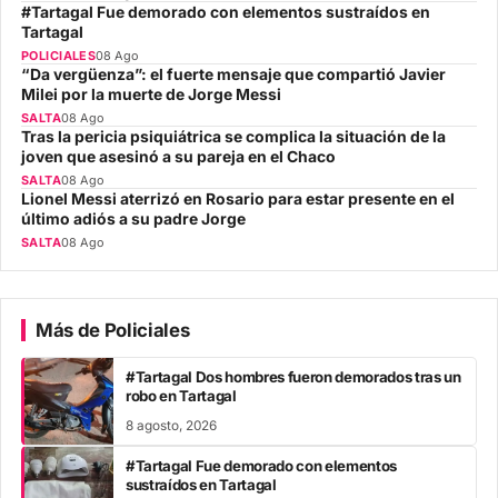
#Tartagal Fue demorado con elementos sustraídos en
Tartagal
POLICIALES
08 Ago
“Da vergüenza”: el fuerte mensaje que compartió Javier
Milei por la muerte de Jorge Messi
SALTA
08 Ago
Tras la pericia psiquiátrica se complica la situación de la
joven que asesinó a su pareja en el Chaco
SALTA
08 Ago
Lionel Messi aterrizó en Rosario para estar presente en el
último adiós a su padre Jorge
SALTA
08 Ago
Más de Policiales
#Tartagal Dos hombres fueron demorados tras un
robo en Tartagal
8 agosto, 2026
#Tartagal Fue demorado con elementos
sustraídos en Tartagal