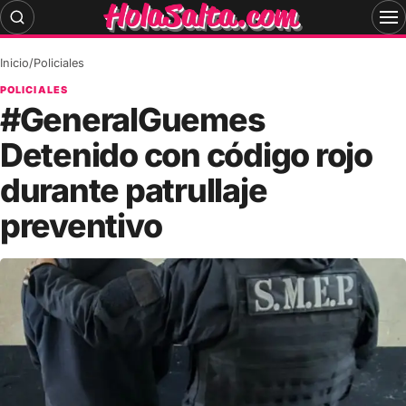
Skip
to
content
Inicio
/
Policiales
POLICIALES
#GeneralGuemes
Detenido con código rojo
durante patrullaje
preventivo