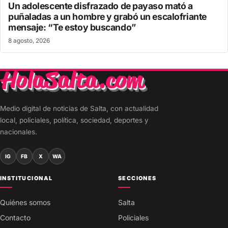
Un adolescente disfrazado de payaso mató a
puñaladas a un hombre y grabó un escalofriante
mensaje: “Te estoy buscando”
8 agosto, 2026
Medio digital de noticias de Salta, con actualidad
local, policiales, política, sociedad, deportes y
nacionales.
IG
FB
X
WA
INSTITUCIONAL
SECCIONES
Quiénes somos
Salta
Contacto
Policiales