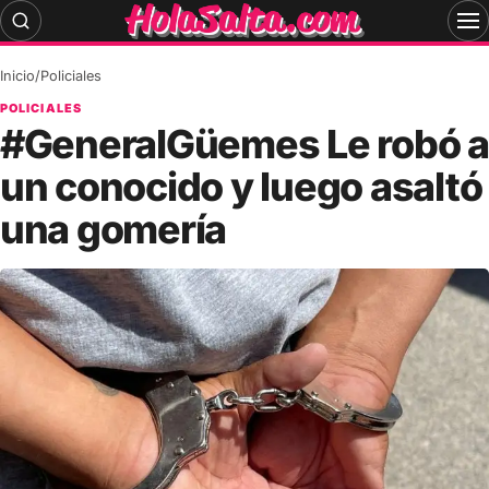
Skip
to
content
Inicio
/
Policiales
POLICIALES
#GeneralGüemes Le robó a
un conocido y luego asaltó
una gomería