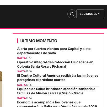
SECCIONES
ÚLTIMO MOMENTO
Alerta por fuertes vientos para Capital y siete
departamentos de Salta
SALTA
13:17
Operativo integral de Protección Ciudadana en
Colonia Santa Rosa y Pichanal
SALTA
13:16
El Centro Cultural América recibirá a las imágenes
peregrinas el próximo martes
SALTA
13:15
Equipos de Salud brindaron atención sanitaria a
familias de Misión La Paz y Misión Mecle
SALTA
13:14
Economía acompañó a los jóvenes que
representarán a Salta en la Youth Assembly 2026