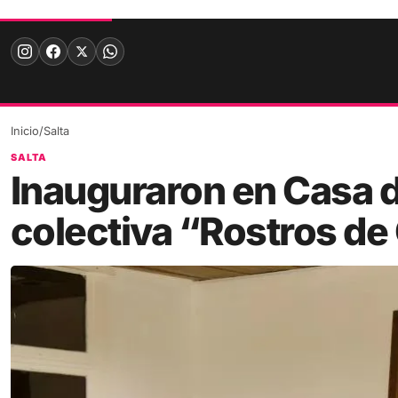
Skip
to
content
Inicio
/
Salta
SALTA
Inauguraron en Casa d
colectiva “Rostros d