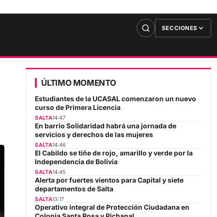
SECCIONES
ÚLTIMO MOMENTO
Estudiantes de la UCASAL comenzaron un nuevo
curso de Primera Licencia
SALTA
14:47
En barrio Solidaridad habrá una jornada de
servicios y derechos de las mujeres
SALTA
14:46
El Cabildo se tiñe de rojo, amarillo y verde por la
Independencia de Bolivia
SALTA
14:45
Alerta por fuertes vientos para Capital y siete
departamentos de Salta
SALTA
13:17
Operativo integral de Protección Ciudadana en
Colonia Santa Rosa y Pichanal