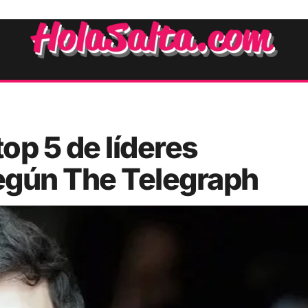
top 5 de líderes
egún The Telegraph