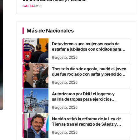
SALTA
13:16
Más de Nacionales
Detuvieron a una mujer acusada de
estafar a jubilados con créditos para
comprar electrodomésticos
6 agosto, 2026
Tras seis días de agonía, murió el joven
que fue rociado con nafta y prendido
fuego por su pareja en San Luis
6 agosto, 2026
Autorizaron por DNU el ingreso y
salida de tropas para ejercicios
militares
6 agosto, 2026
Nación retiró la reforma de la Ley de
Tierras tras el rechazo de Sáenz y
otros gobernadores
6 agosto, 2026