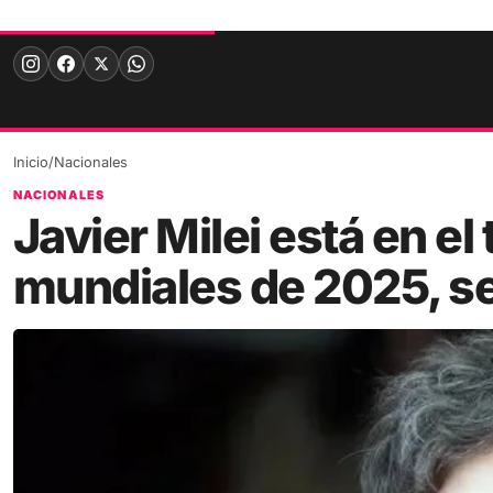
Skip
to
content
Inicio
/
Nacionales
NACIONALES
Javier Milei está en el 
mundiales de 2025, s