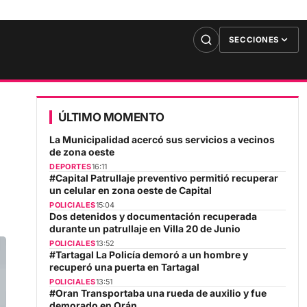
SECCIONES
ÚLTIMO MOMENTO
La Municipalidad acercó sus servicios a vecinos
de zona oeste
DEPORTES
16:11
#Capital Patrullaje preventivo permitió recuperar
un celular en zona oeste de Capital
POLICIALES
15:04
Dos detenidos y documentación recuperada
durante un patrullaje en Villa 20 de Junio
POLICIALES
13:52
#Tartagal La Policía demoró a un hombre y
recuperó una puerta en Tartagal
POLICIALES
13:51
#Oran Transportaba una rueda de auxilio y fue
demorado en Orán