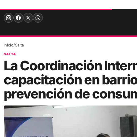
Skip
to
content
Inicio
/
Salta
SALTA
La Coordinación Interm
capacitación en barri
prevención de consu