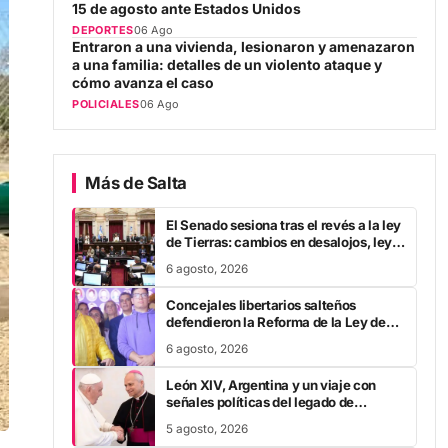
Entraron a una vivienda, lesionaron y amenazaron
a una familia: detalles de un violento ataque y
cómo avanza el caso
POLICIALES
06 Ago
Más de Salta
El Senado sesiona tras el revés a la ley
de Tierras: cambios en desalojos, ley
de Manejo del Fuego y expropiaciones
6 agosto, 2026
Concejales libertarios salteños
defendieron la Reforma de la Ley de
Tierras
6 agosto, 2026
León XIV, Argentina y un viaje con
señales políticas del legado de
Francisco
5 agosto, 2026
Concejales aprobaron la Cuenta