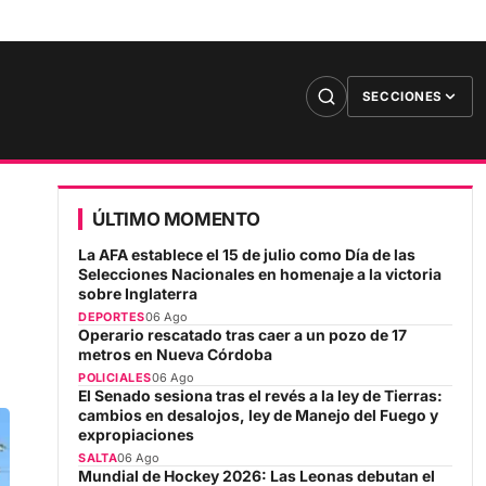
SECCIONES
ÚLTIMO MOMENTO
La AFA establece el 15 de julio como Día de las
Selecciones Nacionales en homenaje a la victoria
sobre Inglaterra
DEPORTES
06 Ago
Operario rescatado tras caer a un pozo de 17
metros en Nueva Córdoba
POLICIALES
06 Ago
El Senado sesiona tras el revés a la ley de Tierras:
cambios en desalojos, ley de Manejo del Fuego y
expropiaciones
SALTA
06 Ago
Mundial de Hockey 2026: Las Leonas debutan el
15 de agosto ante Estados Unidos
DEPORTES
06 Ago