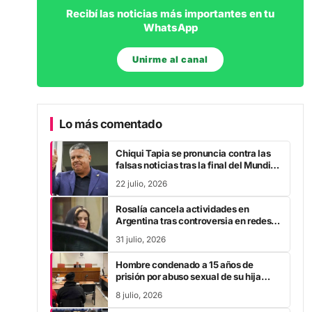
WhatsApp
Unirme al canal
Lo más comentado
Chiqui Tapia se pronuncia contra las
falsas noticias tras la final del Mundial
2026
22 julio, 2026
Rosalía cancela actividades en
Argentina tras controversia en redes
sociales
31 julio, 2026
Hombre condenado a 15 años de
prisión por abuso sexual de su hija
durante la pandemia
8 julio, 2026
La AFA establece el 15 de julio como
Día de las Selecciones Nacionales en