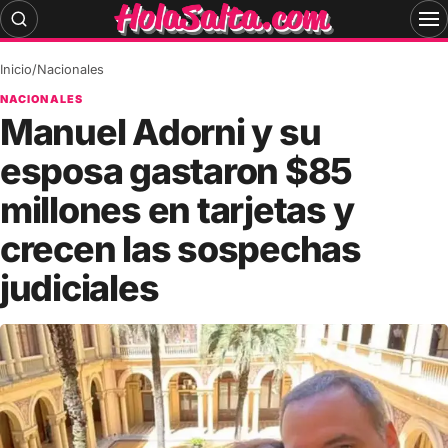
Skip
to
content
Inicio
/
Nacionales
NACIONALES
Manuel Adorni y su
esposa gastaron $85
millones en tarjetas y
crecen las sospechas
judiciales