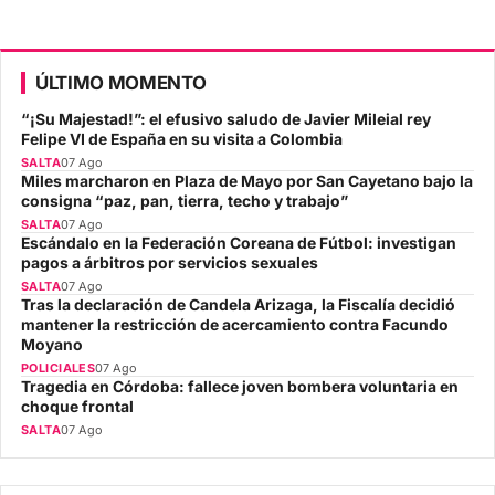
ÚLTIMO MOMENTO
“¡Su Majestad!”: el efusivo saludo de Javier Mileial rey
Felipe VI de España en su visita a Colombia
SALTA
07 Ago
Miles marcharon en Plaza de Mayo por San Cayetano bajo la
consigna “paz, pan, tierra, techo y trabajo”
SALTA
07 Ago
Escándalo en la Federación Coreana de Fútbol: investigan
pagos a árbitros por servicios sexuales
SALTA
07 Ago
Tras la declaración de Candela Arizaga, la Fiscalía decidió
mantener la restricción de acercamiento contra Facundo
Moyano
POLICIALES
07 Ago
Tragedia en Córdoba: fallece joven bombera voluntaria en
choque frontal
SALTA
07 Ago