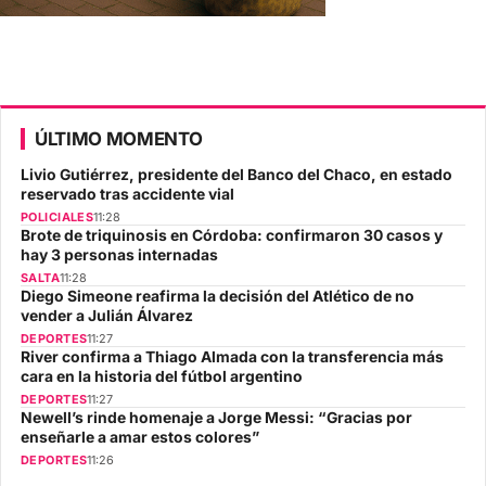
ÚLTIMO MOMENTO
Livio Gutiérrez, presidente del Banco del Chaco, en estado
reservado tras accidente vial
POLICIALES
11:28
Brote de triquinosis en Córdoba: confirmaron 30 casos y
hay 3 personas internadas
SALTA
11:28
Diego Simeone reafirma la decisión del Atlético de no
vender a Julián Álvarez
DEPORTES
11:27
River confirma a Thiago Almada con la transferencia más
cara en la historia del fútbol argentino
DEPORTES
11:27
Newell’s rinde homenaje a Jorge Messi: “Gracias por
enseñarle a amar estos colores”
DEPORTES
11:26