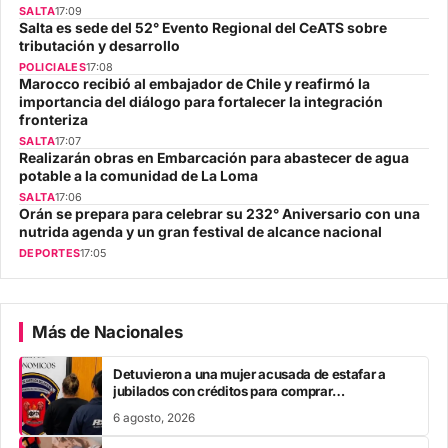
SALTA
17:09
Salta es sede del 52° Evento Regional del CeATS sobre
tributación y desarrollo
POLICIALES
17:08
Marocco recibió al embajador de Chile y reafirmó la
importancia del diálogo para fortalecer la integración
fronteriza
SALTA
17:07
Realizarán obras en Embarcación para abastecer de agua
potable a la comunidad de La Loma
SALTA
17:06
Orán se prepara para celebrar su 232° Aniversario con una
nutrida agenda y un gran festival de alcance nacional
DEPORTES
17:05
Más de Nacionales
Detuvieron a una mujer acusada de estafar a
jubilados con créditos para comprar
electrodomésticos
6 agosto, 2026