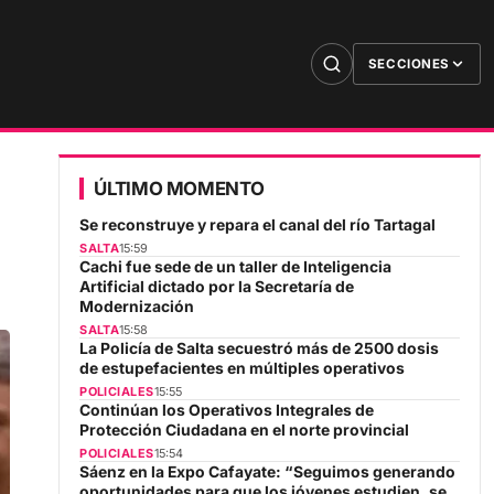
SECCIONES
ÚLTIMO MOMENTO
Se reconstruye y repara el canal del río Tartagal
SALTA
15:59
Cachi fue sede de un taller de Inteligencia
Artificial dictado por la Secretaría de
Modernización
SALTA
15:58
La Policía de Salta secuestró más de 2500 dosis
de estupefacientes en múltiples operativos
POLICIALES
15:55
Continúan los Operativos Integrales de
Protección Ciudadana en el norte provincial
POLICIALES
15:54
Sáenz en la Expo Cafayate: “Seguimos generando
oportunidades para que los jóvenes estudien, se