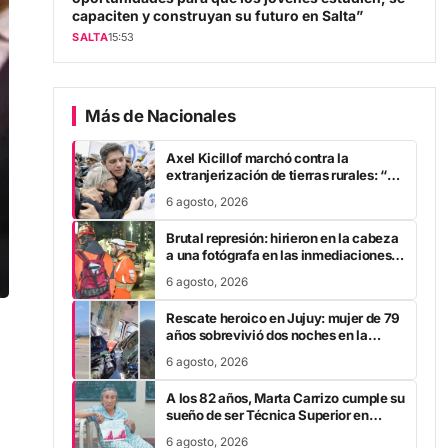
capaciten y construyan su futuro en Salta”
SALTA
15:53
Más de Nacionales
Axel Kicillof marchó contra la
extranjerización de tierras rurales: “A
Javier Milei se le cae la careta”
6 agosto, 2026
Brutal represión: hirieron en la cabeza
a una fotógrafa en las inmediaciones
del Congreso
6 agosto, 2026
Rescate heroico en Jujuy: mujer de 79
años sobrevivió dos noches en la
montaña tras fracturarse el fémur
6 agosto, 2026
A los 82 años, Marta Carrizo cumple su
sueño de ser Técnica Superior en
Turismo tras 25 años de esfuerzo
6 agosto, 2026