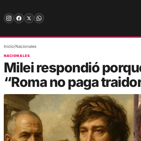
Skip
to
content
Inicio
/
Nacionales
NACIONALES
Milei respondió porqu
“Roma no paga traido