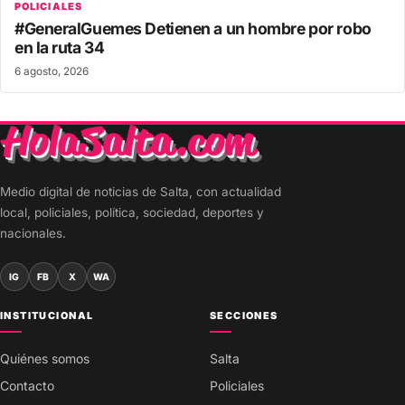
POLICIALES
#GeneralGuemes Detienen a un hombre por robo
en la ruta 34
6 agosto, 2026
Medio digital de noticias de Salta, con actualidad
local, policiales, política, sociedad, deportes y
nacionales.
IG
FB
X
WA
INSTITUCIONAL
SECCIONES
Quiénes somos
Salta
Contacto
Policiales