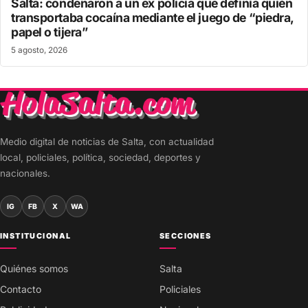
Salta: condenaron a un ex policía que definía quién
transportaba cocaína mediante el juego de “piedra,
papel o tijera”
5 agosto, 2026
Medio digital de noticias de Salta, con actualidad
local, policiales, política, sociedad, deportes y
nacionales.
IG
FB
X
WA
INSTITUCIONAL
SECCIONES
Quiénes somos
Salta
Contacto
Policiales