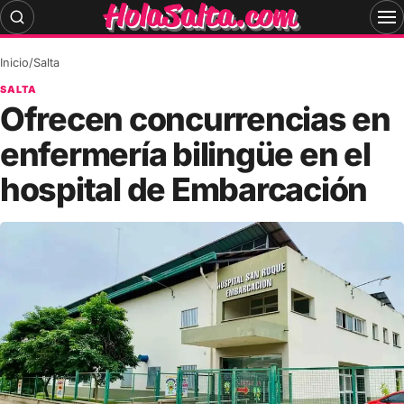
Skip
to
content
Inicio
/
Salta
SALTA
Ofrecen concurrencias en
enfermería bilingüe en el
hospital de Embarcación