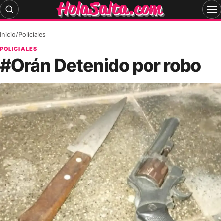
Skip
to
content
Inicio
/
Policiales
POLICIALES
#Orán Detenido por robo