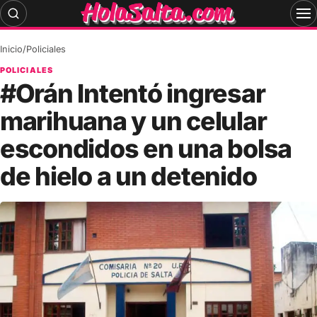
Skip
to
content
Inicio
/
Policiales
POLICIALES
#Orán Intentó ingresar
marihuana y un celular
escondidos en una bolsa
de hielo a un detenido