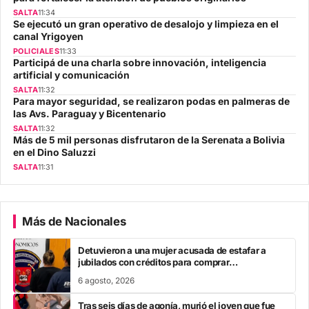
SALTA
11:34
Se ejecutó un gran operativo de desalojo y limpieza en el
canal Yrigoyen
POLICIALES
11:33
Participá de una charla sobre innovación, inteligencia
artificial y comunicación
SALTA
11:32
Para mayor seguridad, se realizaron podas en palmeras de
las Avs. Paraguay y Bicentenario
SALTA
11:32
Más de 5 mil personas disfrutaron de la Serenata a Bolivia
en el Dino Saluzzi
SALTA
11:31
Más de Nacionales
Detuvieron a una mujer acusada de estafar a
jubilados con créditos para comprar
electrodomésticos
6 agosto, 2026
Tras seis días de agonía, murió el joven que fue