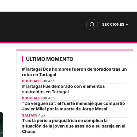
SECCIONES
ÚLTIMO MOMENTO
#Tartagal Dos hombres fueron demorados tras un
robo en Tartagal
POLICIALES
08 Ago
#Tartagal Fue demorado con elementos
sustraídos en Tartagal
POLICIALES
08 Ago
“Da vergüenza”: el fuerte mensaje que compartió
Javier Milei por la muerte de Jorge Messi
SALTA
08 Ago
Tras la pericia psiquiátrica se complica la
situación de la joven que asesinó a su pareja en el
Chaco
SALTA
08 Ago
Lionel Messi aterrizó en Rosario para estar