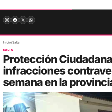
Skip
to
content
Inicio
/
Salta
SALTA
Protección Ciudadana
infracciones contrave
semana en la provinci