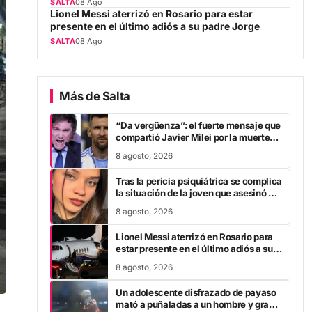
presente en el último adiós a su padre Jorge
SALTA
08 Ago
Más de Salta
“Da vergüenza”: el fuerte mensaje que
compartió Javier Milei por la muerte
de Jorge Messi
8 agosto, 2026
Tras la pericia psiquiátrica se complica
la situación de la joven que asesinó a
su pareja en el Chaco
8 agosto, 2026
Lionel Messi aterrizó en Rosario para
estar presente en el último adiós a su
padre Jorge
8 agosto, 2026
Un adolescente disfrazado de payaso
mató a puñaladas a un hombre y grabó
un escalofriante mensaje: “Te estoy
8 agosto, 2026