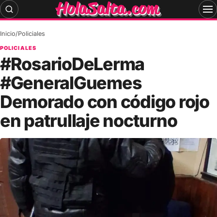
Skip
to
content
Inicio
/
Policiales
POLICIALES
#RosarioDeLerma
#GeneralGuemes
Demorado con código rojo
en patrullaje nocturno