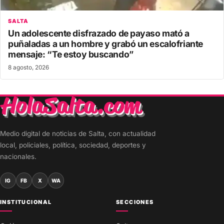
SALTA
Un adolescente disfrazado de payaso mató a
puñaladas a un hombre y grabó un escalofriante
mensaje: “Te estoy buscando”
8 agosto, 2026
Medio digital de noticias de Salta, con actualidad
local, policiales, política, sociedad, deportes y
nacionales.
IG
FB
X
WA
INSTITUCIONAL
SECCIONES