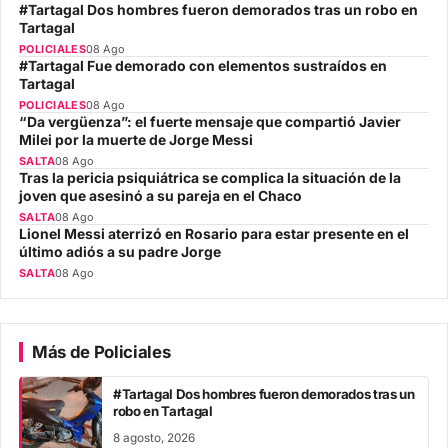
#Tartagal Dos hombres fueron demorados tras un robo en
Tartagal
POLICIALES
08 Ago
#Tartagal Fue demorado con elementos sustraídos en
Tartagal
POLICIALES
08 Ago
“Da vergüenza”: el fuerte mensaje que compartió Javier
Milei por la muerte de Jorge Messi
SALTA
08 Ago
Tras la pericia psiquiátrica se complica la situación de la
joven que asesinó a su pareja en el Chaco
SALTA
08 Ago
Lionel Messi aterrizó en Rosario para estar presente en el
último adiós a su padre Jorge
SALTA
08 Ago
Más de Policiales
#Tartagal Dos hombres fueron demorados tras un
robo en Tartagal
8 agosto, 2026