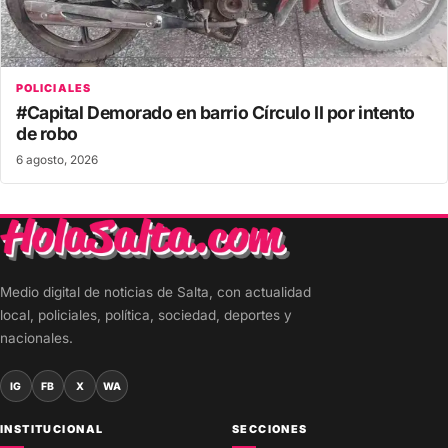
POLICIALES
#Capital Demorado en barrio Círculo II por intento
de robo
6 agosto, 2026
Medio digital de noticias de Salta, con actualidad
local, policiales, política, sociedad, deportes y
nacionales.
IG
FB
X
WA
INSTITUCIONAL
SECCIONES