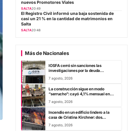
SALTA
20:49
El Registro Civil informó una baja sostenida de
casi un 21 % en la cantidad de matrimonios en
Salta
SALTA
20:48
Más de Nacionales
IOSFA cerró sin sanciones las
investigaciones por la deuda
millonaria y la compra de vacunas
7 agosto, 2026
La construcción sigue en modo
“serrucho”: cayó 4,1% mensual en
junio y anoto su cuarta baja en el año
7 agosto, 2026
Incendio en un edificio lindero a la
casa de Cristina Kirchner: dos
personas fueron trasladadas por
7 agosto, 2026
inhalación de humo