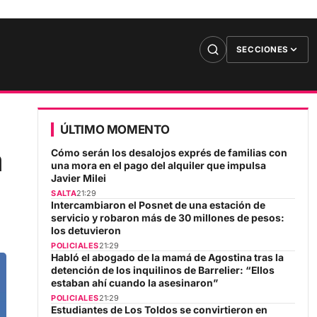
SECCIONES
ÚLTIMO MOMENTO
a
Cómo serán los desalojos exprés de familias con
una mora en el pago del alquiler que impulsa
Javier Milei
SALTA
21:29
Intercambiaron el Posnet de una estación de
servicio y robaron más de 30 millones de pesos:
los detuvieron
POLICIALES
21:29
Habló el abogado de la mamá de Agostina tras la
detención de los inquilinos de Barrelier: “Ellos
estaban ahí cuando la asesinaron”
POLICIALES
21:29
Estudiantes de Los Toldos se convirtieron en
nuevos Promotores Viales