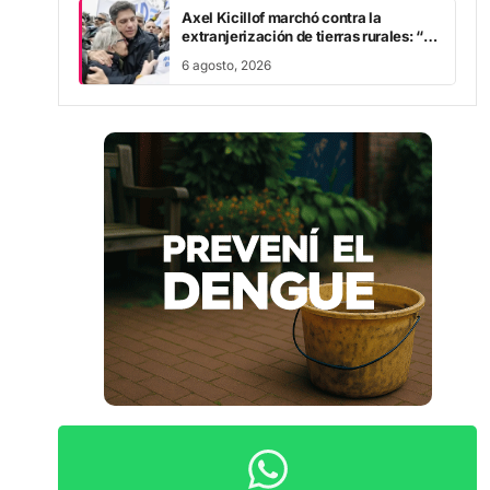
Axel Kicillof marchó contra la
extranjerización de tierras rurales: “A
Javier Milei se le cae la careta”
6 agosto, 2026