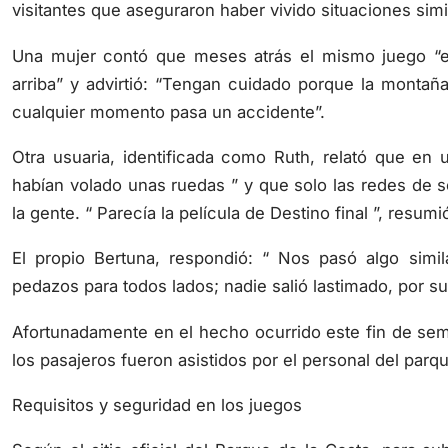
Una mujer contó que meses atrás el mismo juego “
arriba” y advirtió: “Tengan cuidado porque la montaña
cualquier momento pasa un accidente”.
Otra usuaria, identificada como Ruth, relató que en u
habían volado unas ruedas ” y que solo las redes de s
la gente. “ Parecía la película de Destino final ”, resumi
El propio Bertuna, respondió: “ Nos pasó algo simi
pedazos para todos lados; nadie salió lastimado, por s
Afortunadamente en el hecho ocurrido este fin de sem
los pasajeros fueron asistidos por el personal del parqu
Requisitos y seguridad en los juegos
Según el sitio oficial del Parque de la Costa, para s