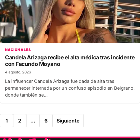
NACIONALES
Candela Arizaga recibe el alta médica tras incidente
con Facundo Moyano
4 agosto, 2026
La influencer Candela Arizaga fue dada de alta tras
permanecer internada por un confuso episodio en Belgrano,
donde también se…
Paginación
1
2
…
6
Siguiente
de
entradas