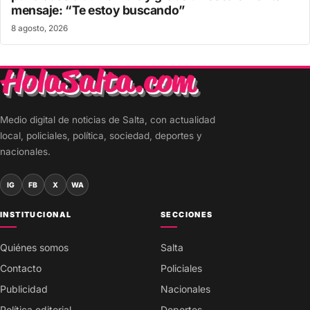
mensaje: “Te estoy buscando”
8 agosto, 2026
Medio digital de noticias de Salta, con actualidad
local, policiales, política, sociedad, deportes y
nacionales.
IG
FB
X
WA
INSTITUCIONAL
SECCIONES
Quiénes somos
Salta
Contacto
Policiales
Publicidad
Nacionales
Política editorial
Deportes