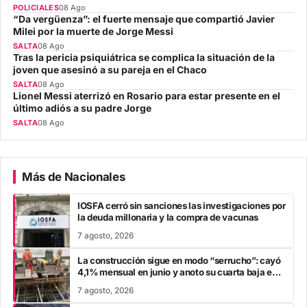
POLICIALES
08 Ago
“Da vergüenza”: el fuerte mensaje que compartió Javier
Milei por la muerte de Jorge Messi
SALTA
08 Ago
Tras la pericia psiquiátrica se complica la situación de la
joven que asesinó a su pareja en el Chaco
SALTA
08 Ago
Lionel Messi aterrizó en Rosario para estar presente en el
último adiós a su padre Jorge
SALTA
08 Ago
Más de Nacionales
IOSFA cerró sin sanciones las investigaciones por
la deuda millonaria y la compra de vacunas
7 agosto, 2026
La construcción sigue en modo “serrucho”: cayó
4,1% mensual en junio y anoto su cuarta baja en
el año
7 agosto, 2026