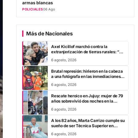
POLICIALES
06 Ago
Más de Nacionales
Axel Kicillof marchó contra la
extranjerización de tierras rurales: “A
Javier Milei se le cae la careta”
6 agosto, 2026
Brutal represión: hirieron en la cabeza
a una fotógrafa en las inmediaciones
del Congreso
6 agosto, 2026
Rescate heroico en Jujuy: mujer de 79
años sobrevivió dos noches en la
montaña tras fracturarse el fémur
6 agosto, 2026
A los 82 años, Marta Carrizo cumple su
sueño de ser Técnica Superior en
Turismo tras 25 años de esfuerzo
6 agosto, 2026