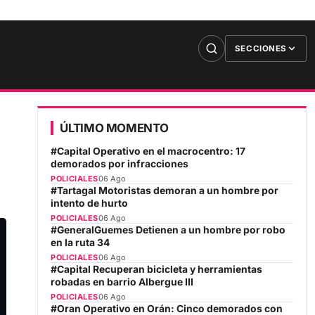
SECCIONES
ÚLTIMO MOMENTO
#Capital Operativo en el macrocentro: 17
demorados por infracciones
POLICIALES
06 Ago
#Tartagal Motoristas demoran a un hombre por
intento de hurto
POLICIALES
06 Ago
#GeneralGuemes Detienen a un hombre por robo
en la ruta 34
POLICIALES
06 Ago
#Capital Recuperan bicicleta y herramientas
robadas en barrio Albergue III
POLICIALES
06 Ago
#Oran Operativo en Orán: Cinco demorados con
armas blancas