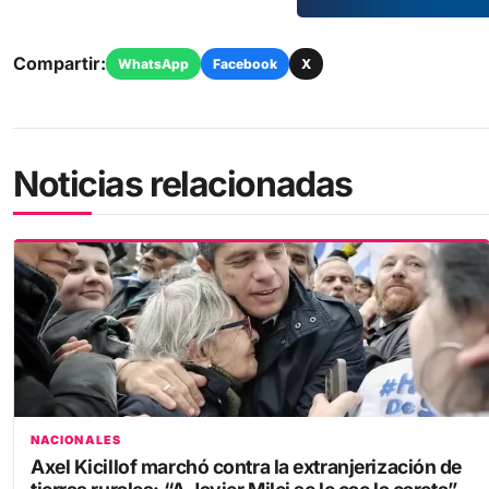
Compartir:
WhatsApp
Facebook
X
Noticias relacionadas
NACIONALES
Axel Kicillof marchó contra la extranjerización de
tierras rurales: “A Javier Milei se le cae la careta”