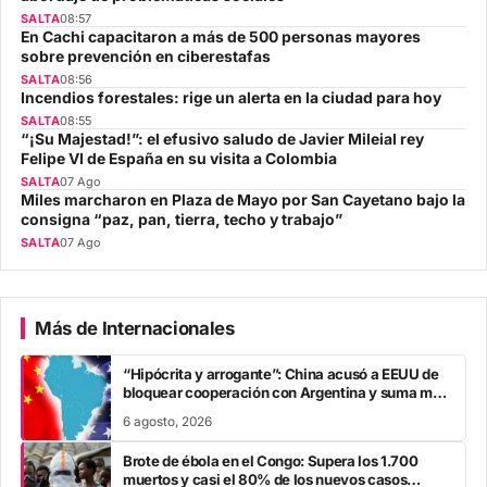
SALTA
08:57
En Cachi capacitaron a más de 500 personas mayores
sobre prevención en ciberestafas
SALTA
08:56
Incendios forestales: rige un alerta en la ciudad para hoy
SALTA
08:55
“¡Su Majestad!”: el efusivo saludo de Javier Mileial rey
Felipe VI de España en su visita a Colombia
SALTA
07 Ago
Miles marcharon en Plaza de Mayo por San Cayetano bajo la
consigna “paz, pan, tierra, techo y trabajo”
SALTA
07 Ago
Más de Internacionales
“Hipócrita y arrogante”: China acusó a EEUU de
bloquear cooperación con Argentina y suma mas
tensión diplomática para Javier Milei
6 agosto, 2026
Brote de ébola en el Congo: Supera los 1.700
muertos y casi el 80% de los nuevos casos